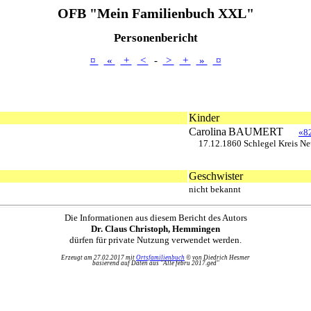
OFB "Mein Familienbuch XXL"
Personenbericht
¤
«
+
<
-
>
+
»
¤
Kinder
Carolina
BAUMERT
«8
17.12.1860 Schlegel Kreis Ne
Geschwister
nicht bekannt
Die Informationen aus diesem Bericht des Autors
Dr. Claus Christoph, Hemmingen
dürfen für private Nutzung verwendet werden.
Erzeugt am 27.02.2017 mit
Ortsfamilienbuch
© von Diedrich Hesmer
basierend auf Daten aus "Alle febru 2017.ged"