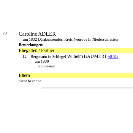
23
Caroline
ADLER
um 1832 Dürrkunzendorf Kreis Neurode in Niederschlesien
Bemerkungen:
Ehegatten / Partner
1:
Wilhelm
BAUMERT
Bergmann in Schlegel
«819»
um 1830
unbekannt
Eltern
nicht bekannt