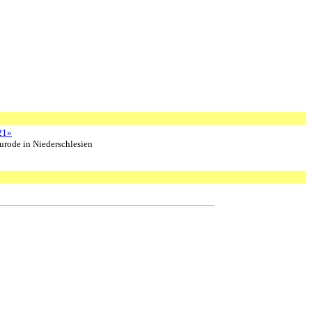
21»
urode in Niederschlesien