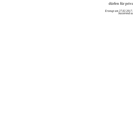
dürfen für pri
Erzeugt am 27.02.2017
basierend au