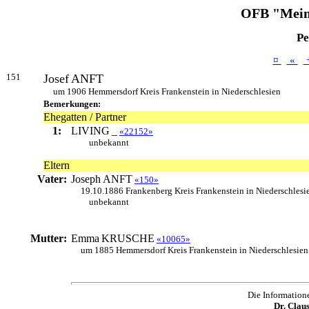
OFB "Mein
Pe
¤
«
151
Josef
ANFT
um 1906 Hemmersdorf Kreis Frankenstein in Niederschlesien
Bemerkungen:
Ehegatten / Partner
1:
LIVING
_
«22152»
unbekannt
Eltern
Vater:
Joseph
ANFT
«150»
19.10.1886 Frankenberg Kreis Frankenstein in Niederschlesi
unbekannt
Mutter:
Emma
KRUSCHE
«10065»
um 1885 Hemmersdorf Kreis Frankenstein in Niederschlesien
Die Information
Dr. Clau