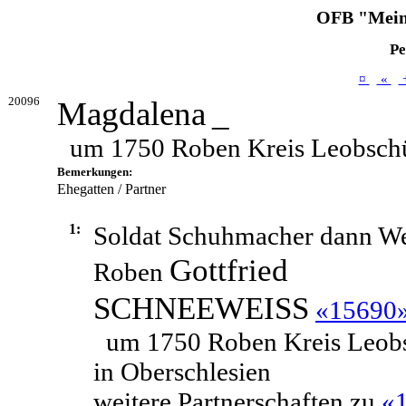
OFB "Mein
Pe
¤
«
20096
Magdalena
_
um 1750 Roben Kreis Leobschü
Bemerkungen:
Ehegatten / Partner
1:
Soldat Schuhmacher dann We
Gottfried
Roben
SCHNEEWEISS
«15690
um 1750 Roben Kreis Leob
in Oberschlesien
weitere Partnerschaften zu
«