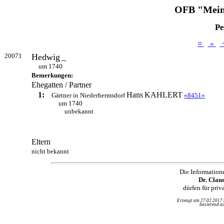
OFB "Mein
Pe
¤
«
20071
Hedwig
_
um 1740
Bemerkungen:
Ehegatten / Partner
1:
Hans
KAHLERT
Gärtner in Niederhermsdorf
«8451»
um 1740
unbekannt
Eltern
nicht bekannt
Die Information
Dr. Clau
dürfen für pri
Erzeugt am 27.02.2017
basierend au