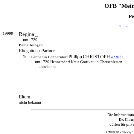
OFB "Mein
Pe
¤
«
19999
Regina
_
um 1720
Bemerkungen:
Ehegatten / Partner
1:
Philipp
CHRISTOPH
Gärtner in Hennersdorf
«2305»
um 1720 Hennersdorf Kreis Grottkau in Oberschlesien
unbekannt
Eltern
nicht bekannt
Die Information
Dr. Clau
dürfen für pri
Erzeugt am 27.02.2017