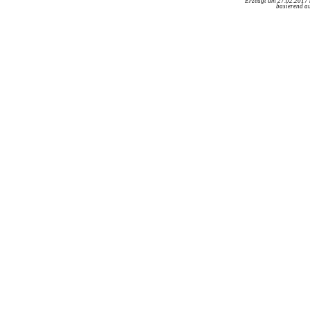
Erzeugt am 27.02.2017
basierend au