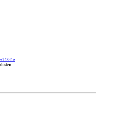
«14341»
hlesien