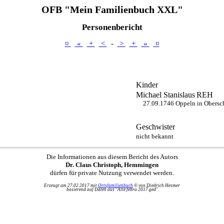
OFB "Mein Familienbuch XXL"
Personenbericht
¤
«
+
<
-
>
+
»
¤
Kinder
Michael Stanislaus
REH
27.09.1746 Oppeln in Obersc
Geschwister
nicht bekannt
Die Informationen aus diesem Bericht des Autors
Dr. Claus Christoph, Hemmingen
dürfen für private Nutzung verwendet werden.
Erzeugt am 27.02.2017 mit
Ortsfamilienbuch
© von Diedrich Hesmer
basierend auf Daten aus "Alle febru 2017.ged"