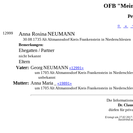
OFB "Mein
Pe
¤
«
12999
Anna Rosina
NEUMANN
30.08.1735 Alt Altmannsdorf Kreis Frankenstein in Niederschlesien
Bemerkungen:
Ehegatten / Partner
nicht bekannt
Eltern
Vater:
Georg
NEUMANN
«12991»
um 1705 Alt Altmannsdorf Kreis Frankenstein in Niederschle
unbekannt
Mutter:
Anna Maria
_
«19891»
um 1705 Alt Altmannsdorf Kreis Frankenstein in Niederschle
Die Information
Dr. Clau
dürfen für pri
Erzeugt am 27.02.2017
basierend au