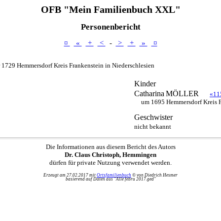
OFB "Mein Familienbuch XXL"
Personenbericht
¤
«
+
<
-
>
+
»
¤
 1729 Hemmersdorf Kreis Frankenstein in Niederschlesien
Kinder
Catharina
MÖLLER
«11
um 1695 Hemmersdorf Kreis F
Geschwister
nicht bekannt
Die Informationen aus diesem Bericht des Autors
Dr. Claus Christoph, Hemmingen
dürfen für private Nutzung verwendet werden.
Erzeugt am 27.02.2017 mit
Ortsfamilienbuch
© von Diedrich Hesmer
basierend auf Daten aus "Alle febru 2017.ged"