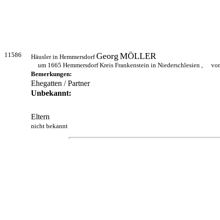
11586
Georg
MÖLLER
Häusler in Hemmersdorf
um 1665 Hemmersdorf Kreis Frankenstein in Niederschlesien ,
vor
Bemerkungen:
Ehegatten / Partner
Unbekannt:
Eltern
nicht bekannt