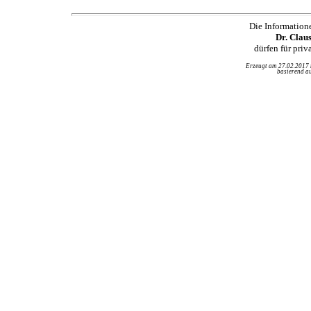
Die Information
Dr. Clau
dürfen für pri
Erzeugt am 27.02.2017
basierend au