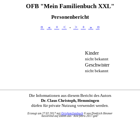
OFB "Mein Familienbuch XXL"
Personenbericht
¤
«
+
<
-
>
+
»
¤
Kinder
nicht bekannt
Geschwister
nicht bekannt
Die Informationen aus diesem Bericht des Autors
Dr. Claus Christoph, Hemmingen
dürfen für private Nutzung verwendet werden.
Erzeugt am 27.02.2017 mit
Ortsfamilienbuch
© von Diedrich Hesmer
basierend auf Daten aus "Alle febru 2017.ged"