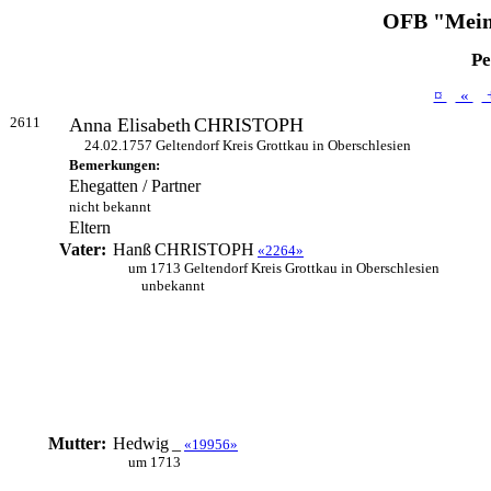
OFB "Mein
Pe
¤
«
2611
Anna Elisabeth
CHRISTOPH
24.02.1757 Geltendorf Kreis Grottkau in Oberschlesien
Bemerkungen:
Ehegatten / Partner
nicht bekannt
Eltern
Vater:
Hanß
CHRISTOPH
«2264»
um 1713 Geltendorf Kreis Grottkau in Oberschlesien
unbekannt
Mutter:
Hedwig
_
«19956»
um 1713