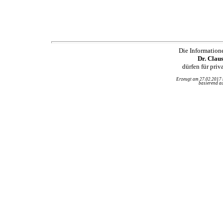
Die Information
Dr. Clau
dürfen für pri
Erzeugt am 27.02.2017
basierend au