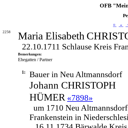
OFB "Mein
Pe
¤
«
2258
Maria Elisabeth
CHRIST
22.10.1711 Schlause Kreis Fran
Bemerkungen:
Ehegatten / Partner
1:
Bauer in Neu Altmannsdorf
Johann CHRISTOPH
HÜMER
«7898»
um 1710 Neu Altmannsdorf
Frankenstein in Niederschles
16.11.1734 Bärwalde Kreis