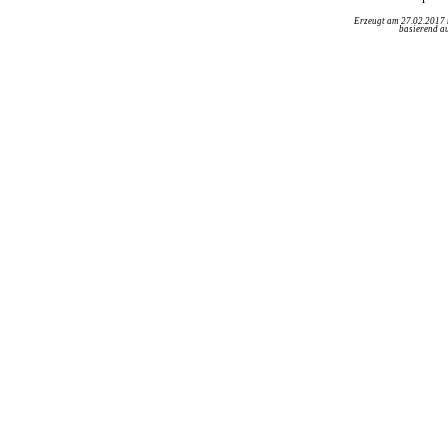
Erzeugt am 27.02.2017
basierend au