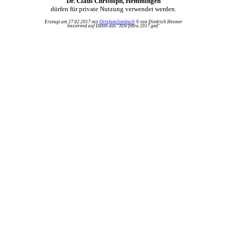
Dr. Claus Christoph, Hemmingen
dürfen für private Nutzung verwendet werden.
Erzeugt am 27.02.2017 mit
Ortsfamilienbuch
© von Diedrich Hesmer
basierend auf Daten aus "Alle febru 2017.ged"