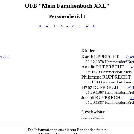
OFB "Mein Familienbuch XXL"
Personenbericht
¤
«
+
<
-
>
+
»
¤
Kinder
Karl
RUPPRECHT
4972»
«149
09.12.1878 Hemmersdorf Kreis
Amalie
RUPPRECHT
«
um 1879 Hemmersdorf Kreis F
Philomena
RUPPRECHT
um 1880 Hemmersdorf Kreis F
Franz
RUPPRECHT
«1
01.09.1887 Hemmersdorf Kreis
Joseph
RUPPRECHT
«
01.09.1887 Hemmersdorf Kreis
Geschwister
nicht bekannt
Die Informationen aus diesem Bericht des Autors